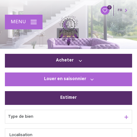
0
FR
MENU
Acheter
Louer
en saisonnier
De l'ancien
Estimer
à l'année
En saisonnier
Type de bien