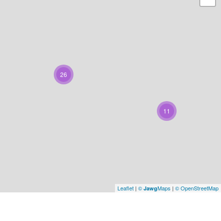
26
11
Leaflet
|
©
Maps
|
© OpenStreetMap
Jawg