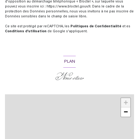
d'opposition au démarchage téléphonique « Bloctel », sur laquelle vous
pouvez vous inscrire ici :
https://www.bloctel.gouv.fr
. Dans le cadre de la
protection des Données personnelles, nous vous invitons à ne pas inscrire de
Données sensibles dans le champ de saisie libre.
Ce site est protégé par reCAPTCHA, les
Politiques de Confidentialité
et es
Conditions d'utilisation
de Google s'appliquent.
PLAN
Nous situer
+
−