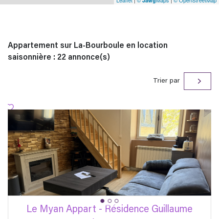
Leaflet
|
©
Maps
|
© OpenStreetMap
Jawg
Appartement sur La-Bourboule en location
saisonnière :
22
annonce(s)
Trier par
Le Myan Appart - Résidence Guillaume