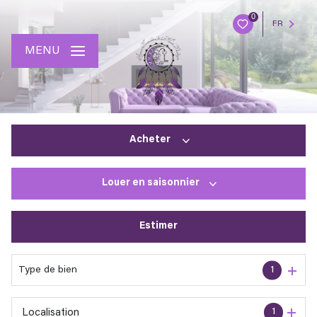
0
FR
MENU
Acheter
Louer
en saisonnier
De l'ancien
Estimer
à l'année
En saisonnier
Type de bien
1
1
Localisation