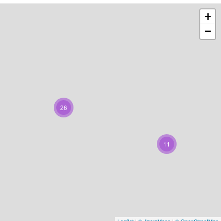
+
−
26
11