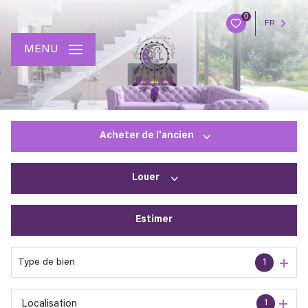
0
FR
MENU
Acheter
de l'ancien
Louer
De l'ancien
Estimer
à l'année
En saisonnier
Type de bien
1
1
Localisation