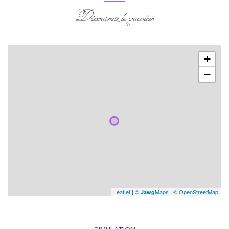
Découvrez le quartier
+
−
Leaflet
|
©
Maps
|
© OpenStreetMap
Jawg