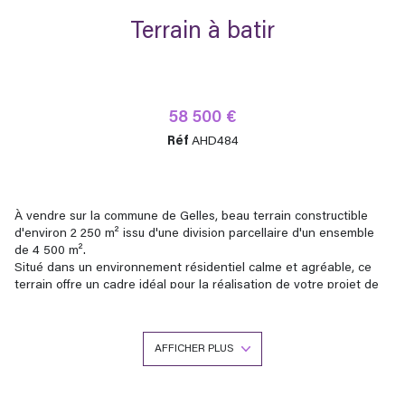
Terrain à batir
58 500 €
Réf
AHD484
À vendre sur la commune de Gelles, beau terrain constructible
d'environ 2 250 m² issu d'une division parcellaire d'un ensemble
de 4 500 m².
Situé dans un environnement résidentiel calme et agréable, ce
terrain offre un cadre idéal pour la réalisation de votre projet de
construction. Il bénéficie d'une vue dégagée sur la campagne
environnante, apportant un réel confort de vie.
Le terrain est non viabilisé, mais l'ensemble des réseaux (eau,
AFFICHER PLUS
électricité, télécommunications et tout-à-l'égout) se trouvent en
bordure de la route communale qui dessert la parcelle, facilitant
ainsi les futurs raccordements.