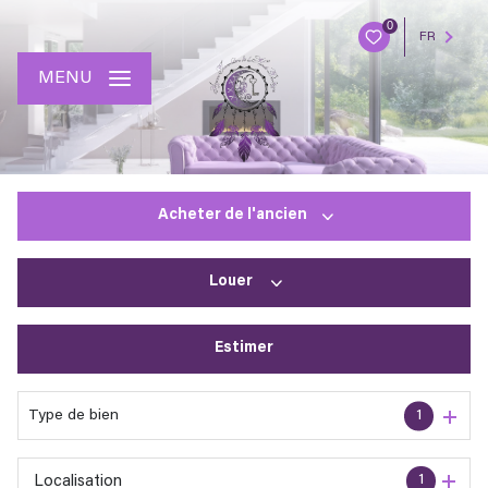
0
FR
MENU
Acheter
de l'ancien
Louer
De l'ancien
Estimer
à l'année
En saisonnier
Type de bien
1
1
Localisation