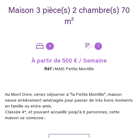
Maison 3 pièce(s) 2 chambre(s) 70
m²
6
1
À partir de
500 € / Semaine
Réf :
MAIS Petite Montille
Au Mont Dore, venez séjourner à "la Petite Montille", maison
neuve entièrement aménagée pour passer de très bons moments
en famille ou entre amis.
Classée 4*, et pouvant accueillir jusqu'à 6 personnes, cette
maison se compose :
- au sous-sol : un garage
- au rez-de-chaussée, d'une cuisine ouverte sur un séjour / salon,
d'une salle d'eau avec wc