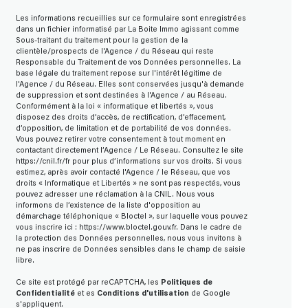
Les informations recueillies sur ce formulaire sont enregistrées
dans un fichier informatisé par La Boite Immo agissant comme
Sous-traitant du traitement pour la gestion de la
clientèle/prospects de l'Agence / du Réseau qui reste
Responsable du Traitement de vos Données personnelles. La
base légale du traitement repose sur l'intérêt légitime de
l'Agence / du Réseau. Elles sont conservées jusqu'à demande
de suppression et sont destinées à l'Agence / au Réseau.
Conformément à la loi « informatique et libertés », vous
disposez des droits d’accès, de rectification, d’effacement,
d’opposition, de limitation et de portabilité de vos données.
Vous pouvez retirer votre consentement à tout moment en
contactant directement l’Agence / Le Réseau. Consultez le site
https://cnil.fr/fr
pour plus d’informations sur vos droits. Si vous
estimez, après avoir contacté l'Agence / le Réseau, que vos
droits « Informatique et Libertés » ne sont pas respectés, vous
pouvez adresser une réclamation à la CNIL. Nous vous
informons de l’existence de la liste d'opposition au
démarchage téléphonique « Bloctel », sur laquelle vous pouvez
vous inscrire ici :
https://www.bloctel.gouv.fr
. Dans le cadre de
la protection des Données personnelles, nous vous invitons à
ne pas inscrire de Données sensibles dans le champ de saisie
libre.
Ce site est protégé par reCAPTCHA, les
Politiques de
Confidentialité
et es
Conditions d'utilisation
de Google
s'appliquent.