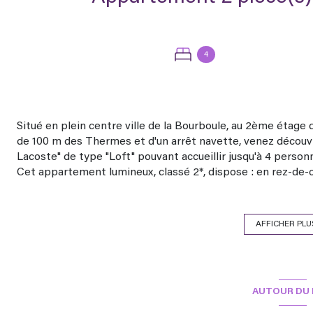
4
Situé en plein centre ville de la Bourboule, au 2ème étage
de 100 m des Thermes et d'un arrêt navette, venez découvr
Lacoste" de type "Loft" pouvant accueillir jusqu'à 4 person
Cet appartement lumineux, classé 2*, dispose : en rez-de-c
d'eau, d'un séjour et d'une cuisine, et, en mezzanine, de 2
Pour vous garantir un séjour de qualité, les propriétaires 
accueil personnalisé, avec la possibilité de louer le linge de 
AFFICHER PLU
de souscrire l'option ménage fin de séjour (100 €).
Location au week-end possible hors vacances scolaires
Non accessible aux PMR
AUTOUR DU 