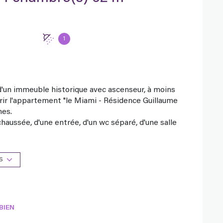
1
 d'un immeuble historique avec ascenseur, à moins
ir l'appartement "le Miami - Résidence Guillaume
nes.
haussée, d'une entrée, d'un wc séparé, d'une salle
 chambres ouvertes en enfilade.
vous proposent un service de conciergerie pour un
lit (15 € / Lit) et de toilette (5 € / Personne) et/ou
S
BIEN