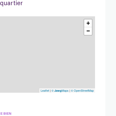
quartier
+
−
Leaflet
|
©
Maps
|
© OpenStreetMap
Jawg
E BIEN