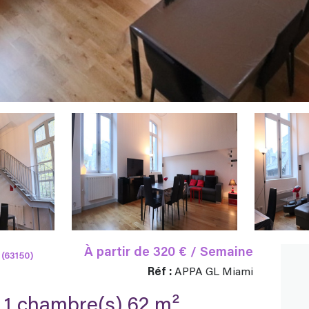
À partir de
320 € / Semaine
(63150)
Réf :
APPA GL Miami
Appartement 2 pièce(s) 1 chambre(s) 62 m²