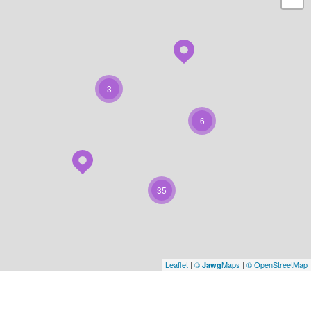
3
6
35
Leaflet
|
©
Maps
|
© OpenStreetMap
Jawg