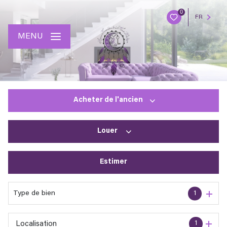
0
FR
MENU
Acheter
de l'ancien
Louer
De l'ancien
Estimer
à l'année
En saisonnier
Type de bien
1
1
Localisation