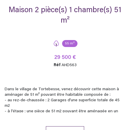
Maison 2 pièce(s) 1 chambre(s) 51
m²
55 m²
29 500 €
Réf
AHD563
Dans le village de Tortebesse, venez découvrir cette maison à
aménager de 51 m² pouvant être habitable composée de :
- au rez-de-chaussée : 2 Garages d'une superficie totale de 45
m2
- à l'étage : une pièce de 51 m2 pouvant être aménagée en un
appartement
- au 2e étage : une chambre peut être créée afin d'agrandir la
surface habitable et un grenier.