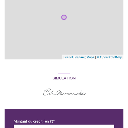
Leaflet
|
©
Maps
|
© OpenStreetMap
Jawg
SIMULATION
Calcul des mensualités
Montant du crédit (en €)*