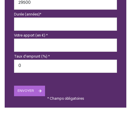
Durée (années)*
Votre apport (en €) *
Taux d'emprunt (%) *
ENVOYER
* Champs obligatoires