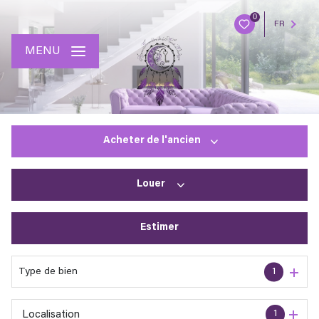
0
FR
MENU
Acheter
de l'ancien
Louer
De l'ancien
Estimer
à l'année
En saisonnier
Type de bien
1
1
Localisation