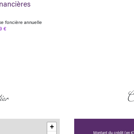
inancières
xe foncière annuelle
9 €
ier
C
+
Montant du crédit (en €