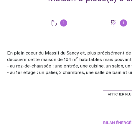
1
1
En plein coeur du Massif du Sancy et, plus précisément d
découvrir cette maison de 104 m² habitables mais pouvant 
- au rez-de-chaussée : une entrée, une cuisine, un salon, u
- au 1er étage : un palier, 3 chambres, une salle de bain et 
- au 2ème étage accessible par l'intérieur et par l'extérieur 
Vient compléter ce bien une maisonnette de 28 m² à réno
La maison est raccordée au tout à l'égout.
AFFICHER PLU
La production d'eau chaude et le chauffage sont assurés par
complète le chauffage.
La taxe foncière s'élève à 559 €.
L'audit énergétique préconise une enveloppe de 102 000 € 
BILAN ÉNERGÉ
Le bien n'est pas situé dans un zonage réglementaire de pl
la sismicité : Niveau 2. Commune à potentiel radon de niv