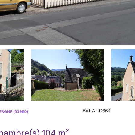
Réf
AHD664
RGNE (63950)
Maison 8 pièce(s) 6 chambre(s) 104 m²