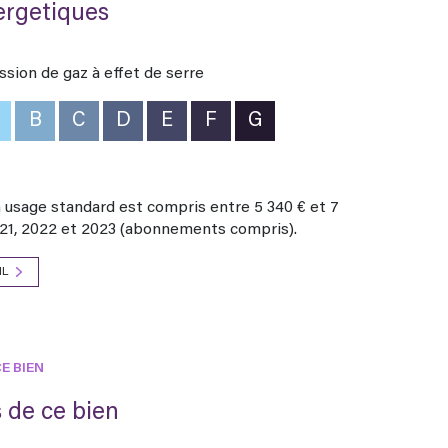
ergetiques
.
ne.fr.
 d'une visite, n'hésitez pas à contacter Gaëlle
ssion de gaz à effet de serre
 téléphone, au 06.80.03.11.66, ou, par mail, à
B
C
D
E
F
G
sé sont disponibles sur le site
Géorisques
usage standard est compris entre 5 340 € et 7
021, 2022 et 2023 (abonnements compris).
IL
E BIEN
 de ce bien