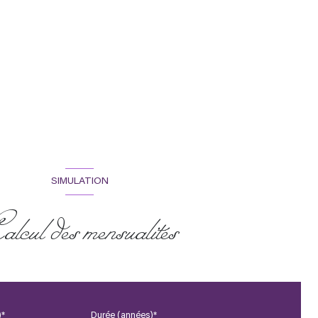
SIMULATION
alcul des mensualités
)*
Durée (années)*