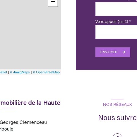
−
Votre apport (en €) *
ENVOYER
aflet
|
©
Maps
|
© OpenStreetMap
Jawg
mobilière de la Haute
NOS RÉSEAUX
Nous suivre
d Georges Clémenceau
rboule