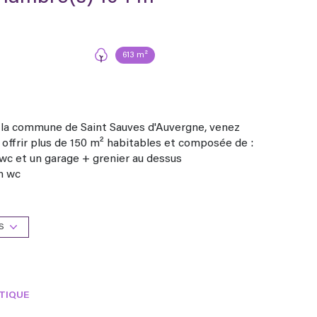
613 m²
e la commune de Saint Sauves d'Auvergne, venez
offrir plus de 150 m² habitables et composée de :
n wc et un garage + grenier au dessus
un wc
: un palier, 3 pièces et une salle d'eau avec wc
ver intégralement
S
 une chaudière fioul. Un insert bois dans le salon
pour passer de G à B.
TIQUE
an d'xposition au bruit. Zonage réglementaire sur
eau 3. La commune ne dispose d'aucun plan de