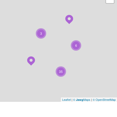
3
6
35
Leaflet
|
©
Maps
|
© OpenStreetMap
Jawg