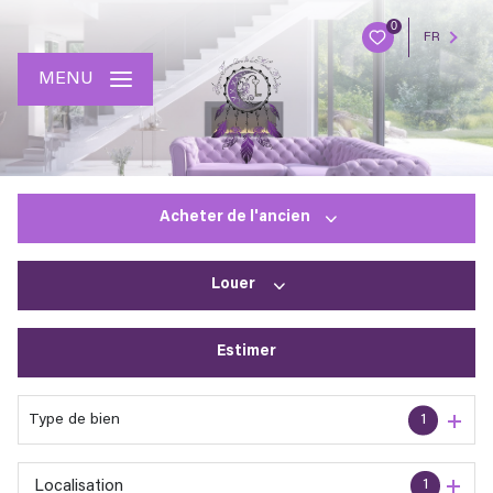
0
FR
MENU
Acheter
de l'ancien
Louer
De l'ancien
Estimer
à l'année
En saisonnier
Type de bien
1
1
Localisation