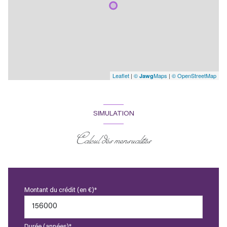
Leaflet
|
©
Maps
|
© OpenStreetMap
Jawg
SIMULATION
Calcul des mensualités
Montant du crédit (en €)*
Durée (années)*