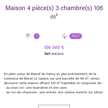
Maison 4 pièce(s) 3 chambre(s) 106
m²
1
98 m²
156 000 €
Réf
AHD654
En plein coeur du Massif du Sancy et, plus précisément, de la
commune de Murat Le Qauire, sur une parcelle de 98 m², venez
découvrir cette maison offrant 106 m² habitable et composée de :
- au sous-sol : une buanderie et une cave
- au rez-de-chaussée : une entrée, une cuisine ouverte sur séjour,
un dégagement et un wc
- au 1er étage : un dégagament, 2 chambres, une salle d'eau, un
wc et un grand placard