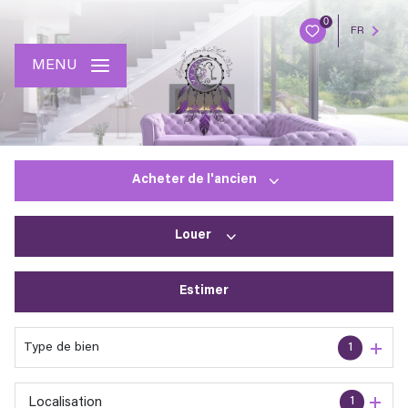
0
FR
MENU
Acheter
de l'ancien
Louer
De l'ancien
Estimer
à l'année
En saisonnier
Type de bien
1
1
Localisation