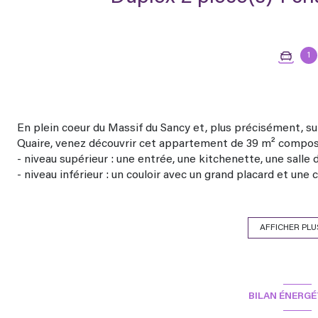
1
En plein coeur du Massif du Sancy et, plus précisément, s
Quaire, venez découvrir cet appartement de 39 m² compos
- niveau supérieur : une entrée, une kitchenette, une salle 
- niveau inférieur : un couloir avec un grand placard et u
Les loggias offrent une vue imprenable sur le Massif du Sa
Viennent compléter ce bien, une place de parking couverte
La copropriété est reliée au tout à l'égout. Le chauffage 
AFFICHER PLU
par une chaudière fioul.
Les charges de copropriété annuelles s'élèvent à 2030 € +
charges générales (syndic pro, gardien, entretien des part
communes) et les consommations privatives (électricité, ch
BILAN ÉNERGÉ
La taxe foncière s'élève à 347 € et la taxe d'habitation à 441
Idéal pour les amoureux de la nature et de randonnées.