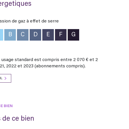
ergetiques
 3/3. Argile : 0/3 = Exposition nulle : aucune
 géologiques actuelles. Toutefois il peut y avoir
ssion de gaz à effet de serre
 d'une visite, n'hésitez pas à contacter Gaëlle
 téléphone, au 06.80.03.11.66, ou, par mail, à
B
C
D
E
F
G
usage standard est compris entre 2 070 € et 2
021, 2022 et 2023 (abonnements compris).
IL
E BIEN
 de ce bien