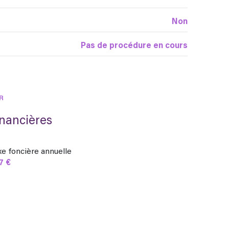
Non
Pas de procédure en cours
R
inancières
xe foncière annuelle
7 €