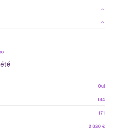
2.24 m²
2.73 m²
1.27 m²
3.05 m²
1.98 m²
RO
0.63 m²
12.09 m²
iété
1.80 m²
3.80 m²
0.89 m²
Oui
12.34 m²
134
3.88 m²
6.38 m²
171
2 030 €