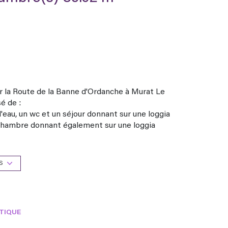
ur la Route de la Banne d'Ordanche à Murat Le
é de :
d'eau, un wc et un séjour donnant sur une loggia
ne chambre donnant également sur une loggia
ncy.
 et une cave.
commun et la production d'eau chaude sont assurés
S
 110 € de Fonds de Travaux et comprennent les
ies communes, électricité et chauffage des parties
auffage, eau froide et chaude).
TIQUE
 €.