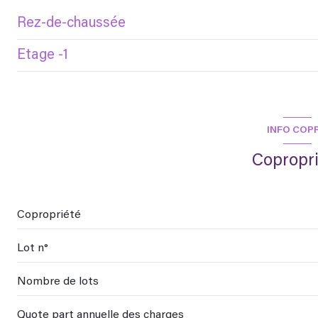
Rez-de-chaussée
Etage -1
entrée
cuisine
Dégagement
Dégagement
Placard
INFO COP
Placard
chambre
Copropr
salle d'eau
loggia
WC
Copropriété
salon/sejour
Lot n°
loggia
cave
Nombre de lots
Quote part annuelle des charges