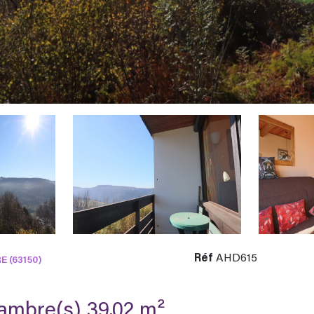
Réf
AHD615
 (63150)
Duplex 2 pièce(s) 1 chambre(s) 39.02 m²