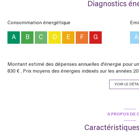
Diagnostics én
Zone de Sismicité Faible : 2/5. Potentiel Radon Significatif :
présence de sols argileux n’a été identifiée selon les cartes
des poches ponctuelles de sols argileux.
Consommation énergétique
Emi
Pour toutes informations complémentaires ou l'organisation
Clamadieu de l'Agence Immobilière de la Haute Dordogne, par
A
B
C
D
E
F
G
A
gaelle.clamadieu@agencehautedordogne.fr
Montant estimé des dépenses annuelles d'énergie pour un 
830 € . Prix moyens des énergies indexés sur les années 2
VOIR LE DÉTA
A PROPOS DE C
Caractéristiques