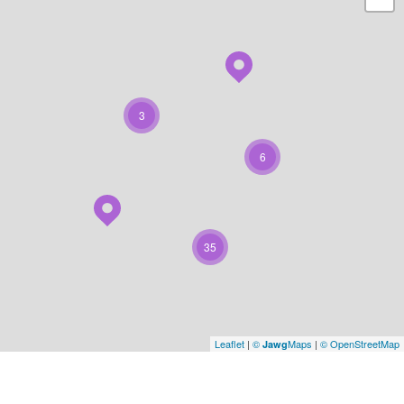
3
6
35
Leaflet
|
©
Maps
|
© OpenStreetMap
Jawg