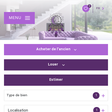
0
FR
MENU
Acheter
de l'ancien
Louer
De l'ancien
Estimer
à l'année
En saisonnier
Type de bien
1
1
Localisation