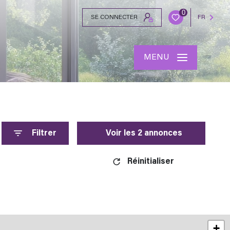
0
SE CONNECTER
FR
MENU
Filtrer
Voir les
2
annonces
Réinitialiser
+