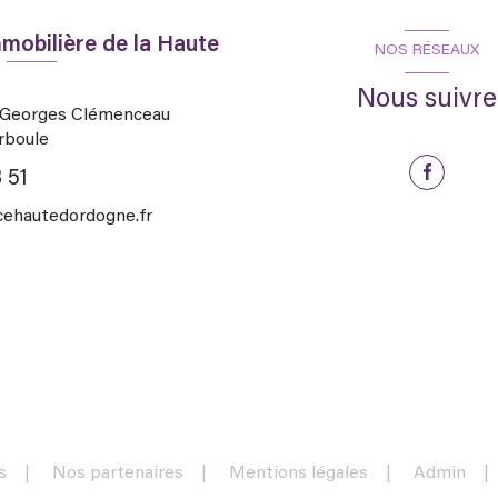
mobilière de la Haute
NOS RÉSEAUX
Nous suivre
d Georges Clémenceau
rboule
 51
hautedordogne.fr
s
Nos partenaires
Mentions légales
Admin