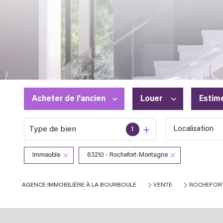
Acheter
de l'ancien
Louer
Estim
Type de bien
1
Localisation
De l'ancien
à l'année
En saisonnier
Immeuble
63210 - Rochefort-Montagne
AGENCE IMMOBILIÈRE À LA BOURBOULE
VENTE
ROCHEFOR