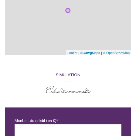
Leaflet
|
©
Maps
|
© OpenStreetMap
Jawg
SIMULATION
Calcul des mensualités
Montant du crédit (en €)*