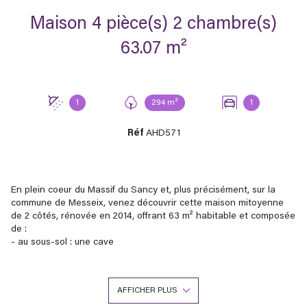
Maison 4 pièce(s) 2 chambre(s)
63.07 m²
1
294 m²
1
Réf
AHD571
En plein coeur du Massif du Sancy et, plus précisément, sur la
commune de Messeix, venez découvrir cette maison mitoyenne
de 2 côtés, rénovée en 2014, offrant 63 m² habitable et composée
de :
- au sous-sol : une cave
- au rez-de-chaussée : 2 terrasses (une à l'arrière et une
couverte à l'avant), un salon, une cuisine, une entrée et une salle
d'eau avec wc
AFFICHER PLUS
- à l'étage : un palier et 2 chambres