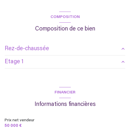
COMPOSITION
Composition de ce bien
Rez-de-chaussée
Etage 1
cuisine
9.45 m²
salon/sejour
10.25 m²
palier
1.15 m²
entrée
2.15 m²
chambre
17.13 m²
FINANCIER
salle d'eau
2.09 m²
chambre
13.16 m²
Informations financières
garage
16 m²
terrasse
16 m²
Prix net vendeur
50 000 €