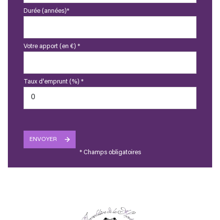
Durée (années)*
Votre apport (en €) *
Taux d'emprunt (%) *
ENVOYER
* Champs obligatoires