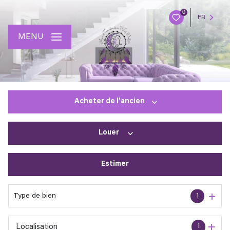
0
FR
MENU
Acheter
de l'ancien
Louer
De l'ancien
Estimer
à l'année
En saisonnier
Type de bien
1
1
Localisation