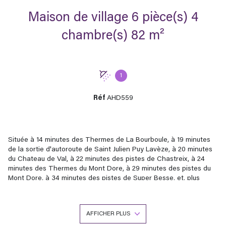
Maison de village 6 pièce(s) 4
chambre(s) 82 m²
1
Réf
AHD559
Située à 14 minutes des Thermes de La Bourboule, à 19 minutes
de la sortie d'autoroute de Saint Julien Puy Lavèze, à 20 minutes
du Chateau de Val, à 22 minutes des pistes de Chastreix, à 24
minutes des Thermes du Mont Dore, à 29 minutes des pistes du
Mont Dore, à 34 minutes des pistes de Super Besse, et, plus
précisément, en plein coeur du village de Tauves, venez découvrir
cette maison de village de 82 m² habitable composée de :
- au sous-sol : une cave, une chaufferie, un wc
AFFICHER PLUS
- au rez-de-chaussée : un salon et une cuisine