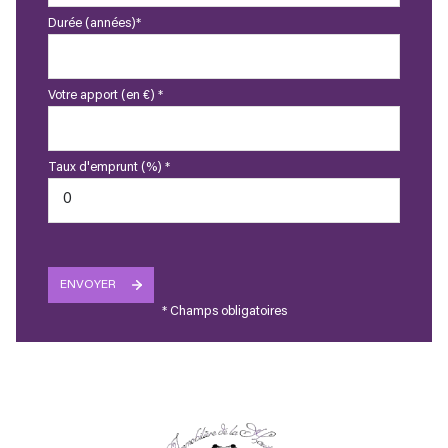
Durée (années)*
Votre apport (en €) *
Taux d'emprunt (%) *
ENVOYER
* Champs obligatoires