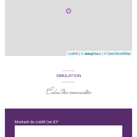
Leaflet
|
©
Maps
|
© OpenStreetMap
Jawg
SIMULATION
Calcul des mensualités
Montant du crédit (en €)*