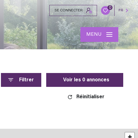
0
SE CONNECTER
FR
MENU
Filtrer
Voir les
0
annonces
Réinitialiser
+