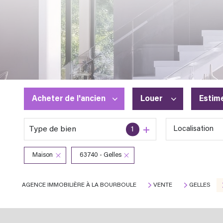
Acheter
de l'ancien
Louer
Estim
Type de bien
1
Localisation
De l'ancien
à l'année
En saisonnier
Maison
63740 - Gelles
AGENCE IMMOBILIÈRE À LA BOURBOULE
VENTE
GELLES