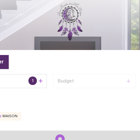
er
1
Budget
MAISON