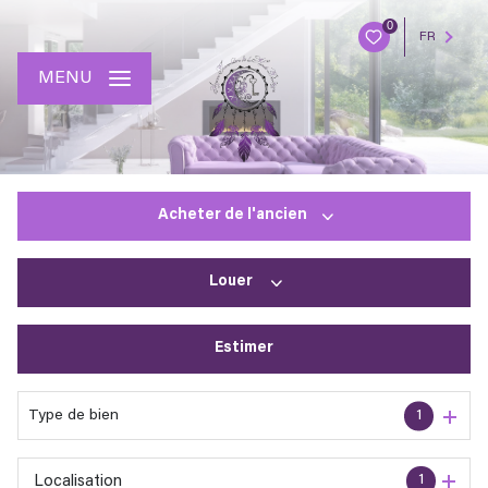
0
FR
MENU
Acheter
de l'ancien
Louer
De l'ancien
Estimer
à l'année
En saisonnier
Type de bien
1
1
Localisation