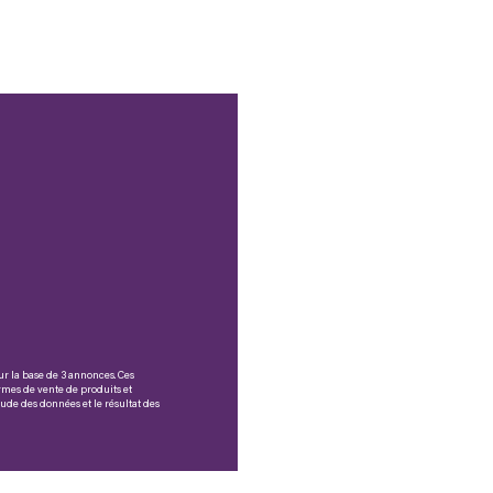
ur la base de 3 annonces. Ces
fermes de vente de produits et
ude des données et le résultat des