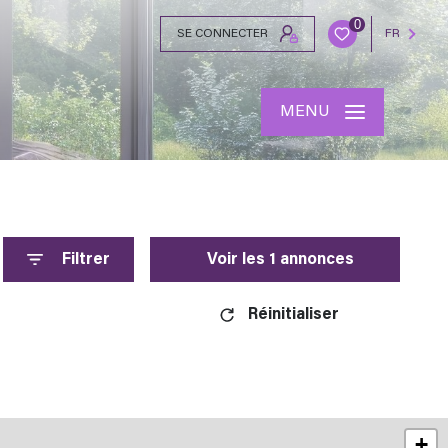
0
SE CONNECTER
FR
MENU
Filtrer
Voir les
1
annonces
Réinitialiser
+