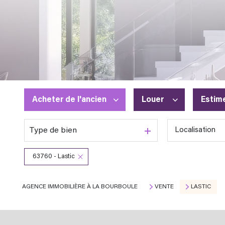
Acheter
de l'ancien
Louer
Estim
Type de bien
Localisation
De l'ancien
à l'année
En saisonnier
63760 - Lastic
AGENCE IMMOBILIÈRE À LA BOURBOULE
VENTE
LASTIC