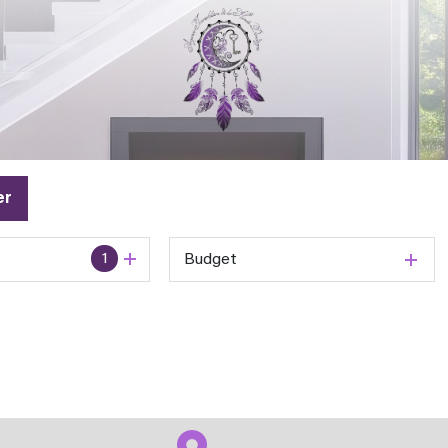
er
1
Budget