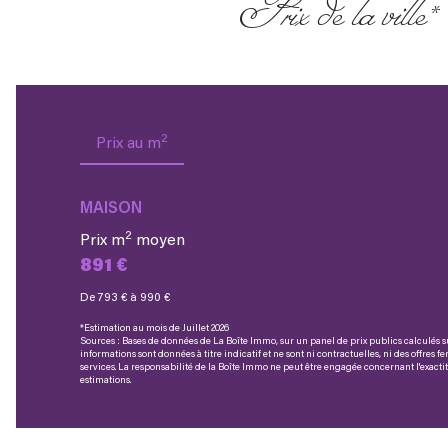
Prix de la ville*
2
Prix au m
MAISON
2
Prix m
moyen
891 €
De 793 € à 990 €
*Estimation au mois de Juillet 2026
Sources : Bases de données de La Boîte Immo, sur un panel de prix publics calculés s
informations sont données à titre indicatif et ne sont ni contractuelles, ni des offres 
services. La responsabilité de la Boîte Immo ne peut être engagée concernant l'exactit
estimations.