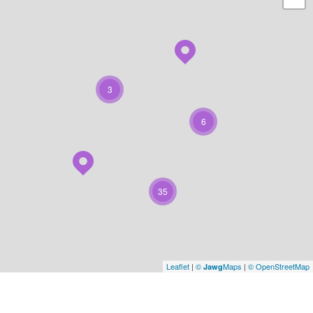
3
6
35
Leaflet
|
©
Maps
|
© OpenStreetMap
Jawg