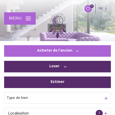
0
FR
MENU
Acheter
de l'ancien
Louer
De l'ancien
Estimer
à l'année
En saisonnier
Type de bien
1
Localisation