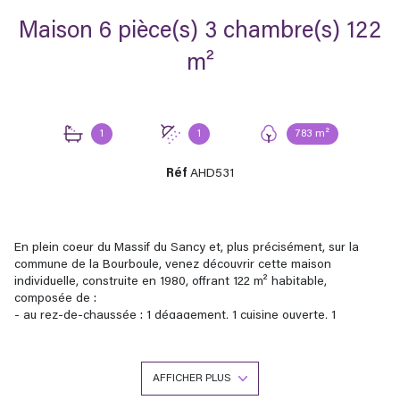
Maison 6 pièce(s) 3 chambre(s) 122
m²
1
1
783 m²
Réf
AHD531
En plein coeur du Massif du Sancy et, plus précisément, sur la
commune de la Bourboule, venez découvrir cette maison
individuelle, construite en 1980, offrant 122 m² habitable,
composée de :
- au rez-de-chaussée : 1 dégagement, 1 cuisine ouverte, 1
salon/salle à manger, 2 chambres, 1 salle de bain et 1 wc
- au sous-sol : 1 dégagement, 1 garage, 1 entrée, 1 salon, 1 cuisine
ouverte, 1 bureau, 1 chambre cabine, 1 salle d'eau et 1 wc
AFFICHER PLUS
Le chauffage est assuré par des radiateurs électriques et la