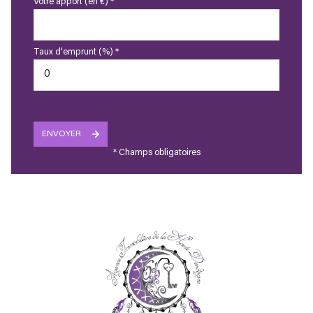
Votre apport (en €) *
Taux d'emprunt (%) *
ENVOYER
* Champs obligatoires