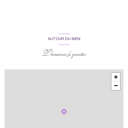
WC
1.16 m²
salle d'eau
2.30 m²
bureau
5.76 m²
chambre
10.21 m²
AUTOUR DU BIEN
Découvrez le quartier
+
−