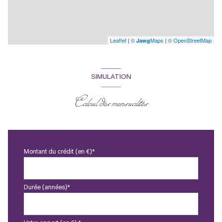
Leaflet
|
©
Maps
|
© OpenStreetMap
Jawg
SIMULATION
Calcul des mensualités
Montant du crédit (en €)*
Durée (années)*