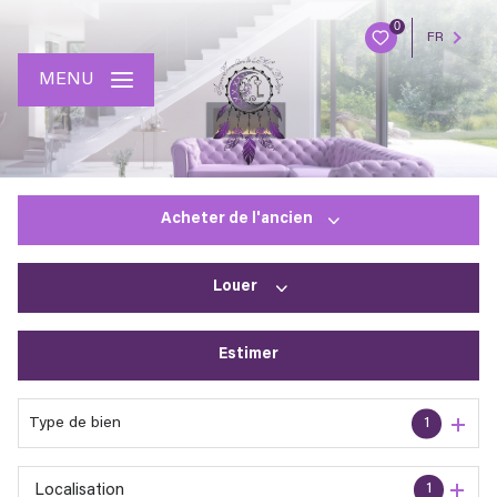
0
FR
MENU
Acheter
de l'ancien
Louer
De l'ancien
Estimer
à l'année
En saisonnier
Type de bien
1
1
Localisation