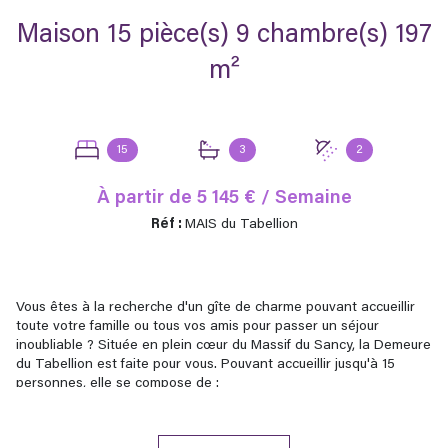
Maison 15 pièce(s) 9 chambre(s) 197
m²
15
3
2
À partir de
5 145 € / Semaine
Réf :
MAIS du Tabellion
Vous êtes à la recherche d'un gîte de charme pouvant accueillir
toute votre famille ou tous vos amis pour passer un séjour
inoubliable ? Située en plein cœur du Massif du Sancy, la Demeure
du Tabellion est faite pour vous. Pouvant accueillir jusqu'à 15
personnes, elle se compose de :
- au rez-de-chaussée surélevé : une entrée, une buanderie, un
wc, un salon, une salle à manger donnant sur une terrasse
suspendue, une cuisine, une chambre avec salle d'eau et wc