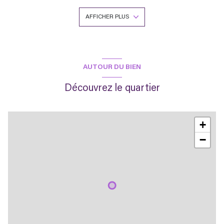
salle d’eau et un wc
Une vue imprenable sur le Sancy et la vallée vous est offerte du
AFFICHER PLUS
salon et de la chambre.
Un emplacement privé dans un garage couvert vous sera
également dédié.
Pour vous garantir un séjour de qualité, les propriétaires vous
propose un service de conciergerie pour un accueil personnalisé,
avec la possibilité de louer le linge de lit (15 € / Lit) et de toilette
AUTOUR DU BIEN
(5 € / Personne) et/ou de souscrire l'option ménage fin de séjour
(80 €).
Découvrez le quartier
Appartement idéal pour les Amoureux de la Nature aspirant au
Calme et à la Sérénité
Aucun Accès Internet
+
Non accessible aux PMR
−