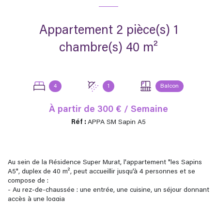
Appartement 2 pièce(s) 1
chambre(s) 40 m²
4
1
Balcon
À partir de
300 € / Semaine
Réf :
APPA SM Sapin A5
Au sein de la Résidence Super Murat, l'appartement "les Sapins
A5", duplex de 40 m², peut accueillir jusqu’à 4 personnes et se
compose de :
- Au rez-de-chaussée : une entrée, une cuisine, un séjour donnant
accès à une loggia
- Au sous-sol : une chambre donnant accès à une loggia, une