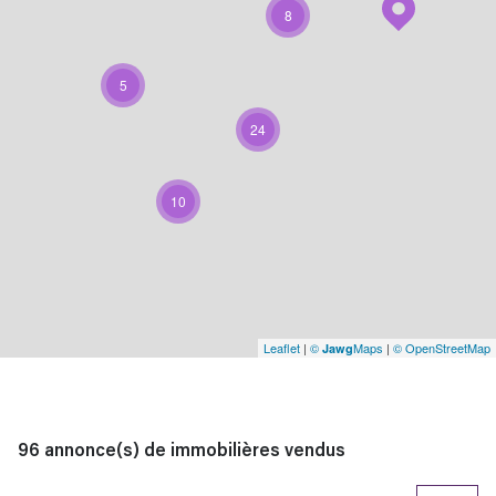
8
5
24
10
Leaflet
|
©
Maps
|
© OpenStreetMap
Jawg
96
annonce(s) de immobilières vendus