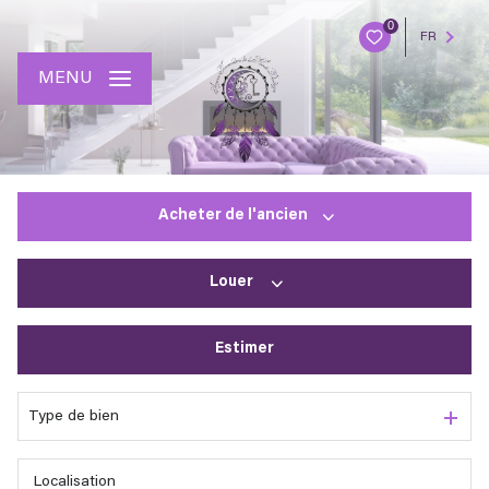
0
FR
MENU
Acheter
de l'ancien
Louer
De l'ancien
Estimer
à l'année
En saisonnier
Type de bien