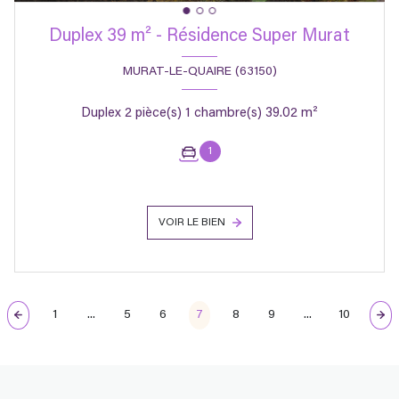
Duplex 39 m² - Résidence Super Murat
MURAT-LE-QUAIRE (63150)
Duplex 2 pièce(s) 1 chambre(s) 39.02 m²
1
VOIR LE BIEN
1
...
5
6
7
8
9
...
10