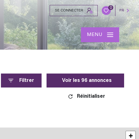
0
SE CONNECTER
FR
MENU
Filtrer
Voir les
96
annonces
Réinitialiser
+