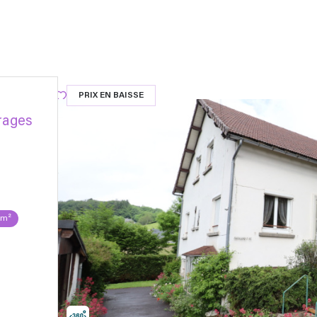
PRIX EN BAISSE
arages
 m²