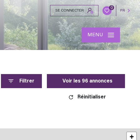
0
SE CONNECTER
FR
MENU
Filtrer
Voir les
96
annonces
Réinitialiser
+