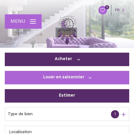
0
FR
MENU
Acheter
Louer
en saisonnier
De l'ancien
Estimer
à l'année
En saisonnier
Type de bien
1