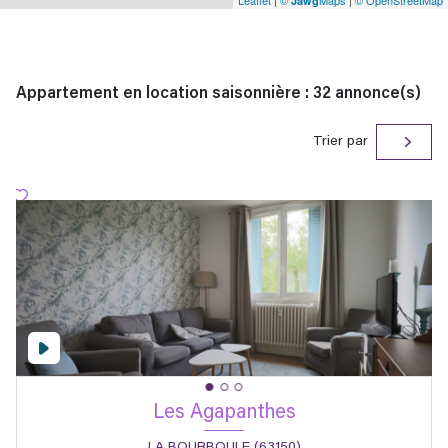
Leaflet
|
©
Maps
|
© OpenStreetMap
Jawg
Appartement en location saisonnière :
32
annonce(s)
Trier par
Les Agapanthes