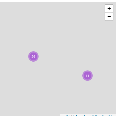
+
−
26
11